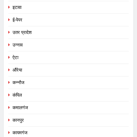
इटावा
ई-पेपर
उतर प्रादेश
उन्नाव
ऐटा
औरेया
कन्नौज
कंपिल
कमालगंज
कानपुर
कायमगंज