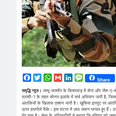
Facebook
Twitter
WhatsApp
Gmail
LinkedIn
Messag
Share
समृद्धि न्यूज।
जम्मू-कश्मीर के किश्तवाड़ में सेना और जैश-ए-
त्राशी-1 के तहत सोनार इलाके में सर्च अभियान जारी है, जिसम
आतंकियों के खिलाफ एक्शन जारी है। खुफिया इनपुट पर आतंक
ऊपर हथगोले फेंके। इस घटना में आठ जवान घायल हुए हैं। उन्ह
घेर रखा है। सेना के अधिकारियों ने बताया कि रविवार को जम्म