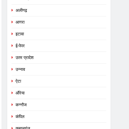
अलीगढ़
आगरा
इटावा
ई-पेपर
उतर प्रादेश
उन्नाव
ऐटा
औरेया
कन्नौज
कंपिल
कमालगंज