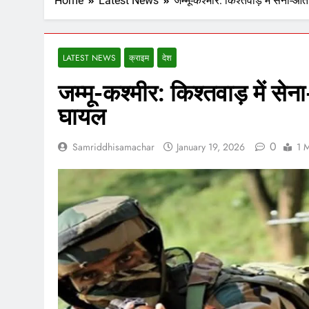
Home
Latest News
जम्मू-कश्मीर: किश्तवाड़ में सेना-आ
LATEST NEWS
क्राइम
देश
जम्मू-कश्मीर: किश्तवाड़ में से
घायल
0
Samriddhisamachar
January 19, 2026
1 