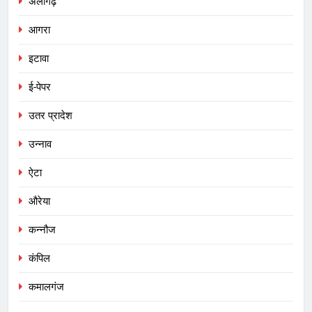
अलीगढ़
आगरा
इटावा
ई-पेपर
उतर प्रादेश
उन्नाव
ऐटा
औरेया
कन्नौज
कंपिल
कमालगंज