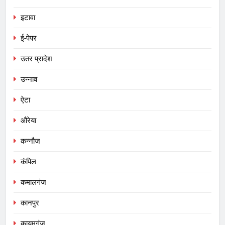
इटावा
ई-पेपर
उतर प्रादेश
उन्नाव
ऐटा
औरेया
कन्नौज
कंपिल
कमालगंज
कानपुर
कायमगंज