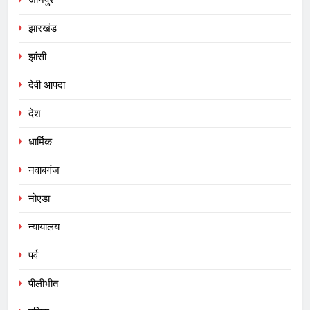
जौनपुर
झारखंड
झांसी
देवी आपदा
देश
धार्मिक
नवाबगंज
नोएडा
न्यायालय
पर्व
पीलीभीत