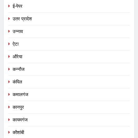
ई-पेपर
उतर प्रादेश
उन्नाव
ऐटा
औरेया
कन्नौज
कंपिल
कमालगंज
कानपुर
कायमगंज
कौशांबी