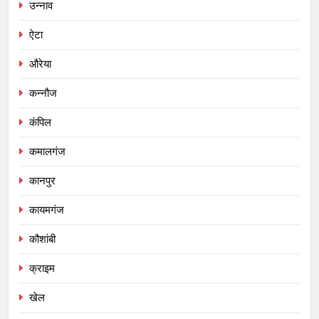
उन्नाव
ऐटा
औरेया
कन्नौज
कंपिल
कमालगंज
कानपुर
कायमगंज
कौशांबी
क्राइम
खेल