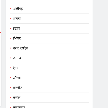
अलीगढ़
आगरा
इटावा
ई-पेपर
उतर प्रादेश
उन्नाव
ऐटा
औरेया
कन्नौज
कंपिल
कमालगंज