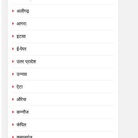
अलीगढ़
आगरा
इटावा
ई-पेपर
उतर प्रादेश
उन्नाव
ऐटा
औरेया
कन्नौज
कंपिल
कमालगंज