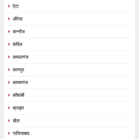
ऐटा
औरेया
कन्नौज
कंपिल
कमालगंज
कानपुर
कायमगंज
कौशांबी
क्राइम
खेल
गाजियाबाद