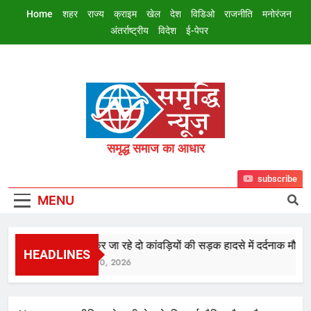
Skip
Home
शहर
राज्य
क्राइम
खेल
देश
विडिओ
राजनीति
मनोरंजन
to
अंतर्राष्ट्रीय
विदेश
ई-पेपर
content
Samriddhi
समृद्ध समाज का आधार
Samachar
subscribe
MENU
जल लेकर जा रहे दो कांवड़ियों की सड़क हादसे में दर्दनाक मौत
HEADLINES
August 10, 2026