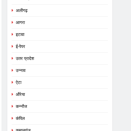
अलीगढ़
आगरा
इटावा
ई-पेपर
उतर प्रादेश
उन्नाव
ऐटा
औरेया
कन्नौज
कंपिल
कमालगंज