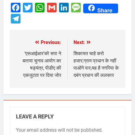
Facebook
Twitter
WhatsApp
Gmail
LinkedIn
Message
Share
Telegram
Previous:
Next:
Post
navigation
‘एसआईआर’को सपा ने
शिकायत चाहे करो
बताया चुनाव आयोग का
हजार,ग्राम प्रधान के नहीं
षड्यंत्र, पीडीए की
पाओगे पार,यह है नगरिया के
एकजुटता पर दिया जोर
दबंग प्रधान की ललकार
LEAVE A REPLY
Your email address will not be published.