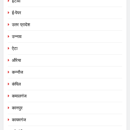
इटावा
ई-पेपर
उतर प्रादेश
उन्नाव
ऐटा
औरेया
कन्नौज
कंपिल
कमालगंज
कानपुर
कायमगंज