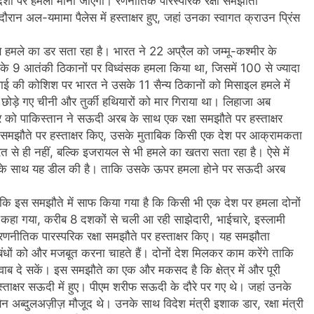
ेशों पर हमला माना जाएगा। रणनीतिक पारस्परिक रक्षा समझौता
ौरान अल-यमामा पैलेस में हस्ताक्षर हुए, जहां उनका स्वागत क्राउन प्रिंस
से हमले का डर सता रहा है। भारत ने 22 अप्रैल को जम्मू-कश्मीर के
 के 9 आतंकी ठिकानों पर विध्वंसक हमला किया था, जिसमें 100 से ज्यादा
ाई की कोशिश पर भारत ने उसके 11 सैन्य ठिकानों को मिसाइल हमले में
ोड़े गए चीनी और तुर्की हथियारों को मार गिराया था। लिहाजा अब
ार को पाकिस्तान ने सऊदी अरब के साथ एक रक्षा समझौते पर हस्ताक्षर
 समझौते पर हस्ताक्षर किए, उसके मुताबिक किसी एक देश पर आक्रामकता
त से ही नहीं, बल्कि इजरायल से भी हमले का खतरा सता रहा है। ऐसे में
ब के साथ यह डील की है। ताकि उसके ऊपर हमला होने पर सऊदी अरब
ा कि इस समझौते में साफ किया गया है कि किसी भी एक देश पर हमला दोनों
ें कहा गया, करीब 8 दशकों से चली आ रही साझेदारी, भाईचारे, इस्लामी
े रणनीतिक पारस्परिक रक्षा समझौते पर हस्ताक्षर किए। यह समझौता
ंधों को और मजबूत करना चाहते हैं। दोनों देश मिलकर काम करेंगे ताकि
ाब दे सकें। इस समझौते का एक और मकसद है कि क्षेत्र में और पूरी
 हस्ताक्षर सऊदी में हुए। पीएम शरीफ सऊदी के दौरे पर गए थे। जहां उनके
बिन अब्दुलअज़ीज़ मौजूद थे। उनके साथ विदेश मंत्री इशाक डार, रक्षा मंत्री