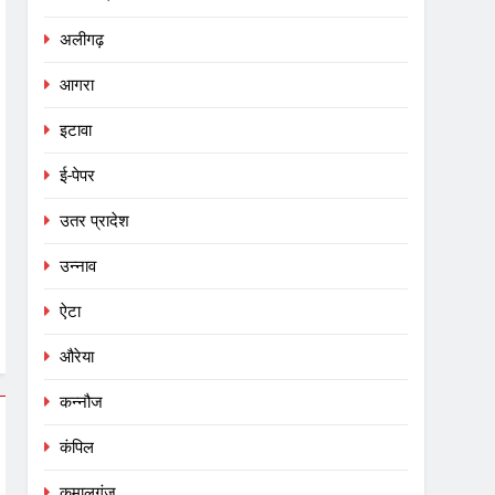
अलीगढ़
आगरा
इटावा
ई-पेपर
उतर प्रादेश
उन्नाव
ऐटा
औरेया
कन्नौज
कंपिल
कमालगंज