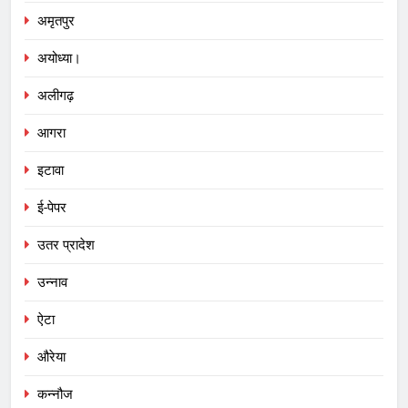
अमृतपुर
अयोध्या।
अलीगढ़
आगरा
इटावा
ई-पेपर
उतर प्रादेश
उन्नाव
ऐटा
औरेया
कन्नौज