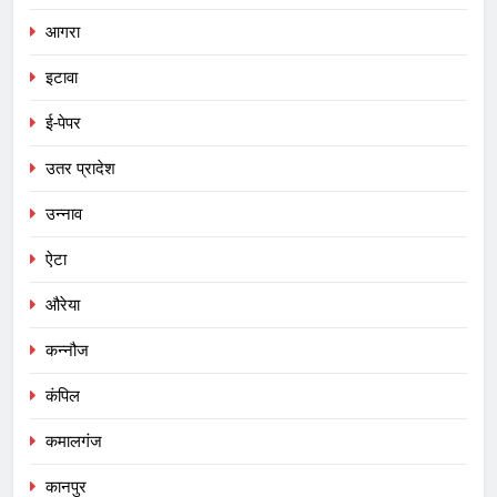
आगरा
इटावा
ई-पेपर
उतर प्रादेश
उन्नाव
ऐटा
औरेया
कन्नौज
कंपिल
कमालगंज
कानपुर