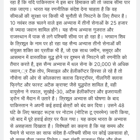
रहा है कि यदि पाकिस्तान ने इस बार हिमाकत की तो जवाब सीमा पार
तक जाएगा। भारत यह रणनीतिक संदेश देना चाहता है कि वह
सीमाओं की सुरक्षा पर किसी भी चुनौती से निपटने के लिए तैयार है।
10 नवंबर तक चलने वाले इस अभ्यास में तीनों सेनाओं के 25 हजार
से ज्यादा जवान शामिल होंगे। यह सैन्य अभ्यास गुजरात और
राजस्थान में पाक से लगे पश्चिमी सीमा पर हो रहा है। भगवान शिव
के त्रिशूल के नाम पर हो रहा यह सैन्य अभ्यास तीनो सेनाओं की
संयुक्त शक्ति का प्रतीक भी है, जो एक साथ जमीन, समुद्र और
आसमान में वास्तविक युद्ध होने पर दुश्मन से निपटने की रणनीति को
तैयार करते है, इस सैन्य अभ्यास में थल सेना के 20,000 से अधिक
जवान,्र टैंक तोप, मिसाइल और हेलीकॉप्टर हिस्सा ले रहे है तो
नौसेना की ओर से कोलकात्ता क्लास डिस्ट्रॉयर, नीलगिरी क्लास
फ्रिगेट और फास्ट अटैक क्राफ्ट जैसे युद्धपोत शामिल है, वही
वायुसेना ने रफाल, सुखोई-30, अटैक हेलीकॉप्टर और इजरायली
ड्रोन भी मैदान में उतारे है। त्रिशूल अभ्यास की घोषणा के बाद
पाकिस्तान ने अपनी कई हवाई क्षेत्रों को बंद कर दिया। उसने 48
घंटे के लिए फ्लाइट रूट्स पर नोटाम (नोटिस टू एयरमेन) जारी किया,
जो बाद में पूरे हवाई क्षेत्र पर फैल गया। यह कदम भारत के अभ्यास
से असहजता दिखाता है। विशेषज्ञों का कहना है कि यह समय और
पैमाने से भारत का साफ संदेश है-पश्चिमी सीमा पर कोई उकसावा हो,
तो सख्त सैन्य जवाब मिलेगा। रक्षा मंत्री राजनाथ सिंह और सेना