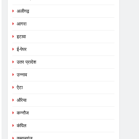
अलीगढ़
आगरा
इटावा
ई-पेपर
उतर प्रादेश
उन्नाव
ऐटा
औरेया
कन्नौज
कंपिल
कमालगंज