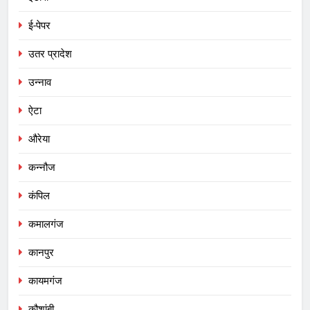
ई-पेपर
उतर प्रादेश
उन्नाव
ऐटा
औरेया
कन्नौज
कंपिल
कमालगंज
कानपुर
कायमगंज
कौशांबी