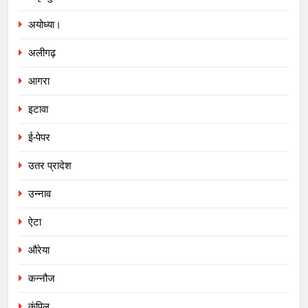
अयोध्या।
अलीगढ़
आगरा
इटावा
ई-पेपर
उतर प्रादेश
उन्नाव
ऐटा
औरेया
कन्नौज
कंपिल