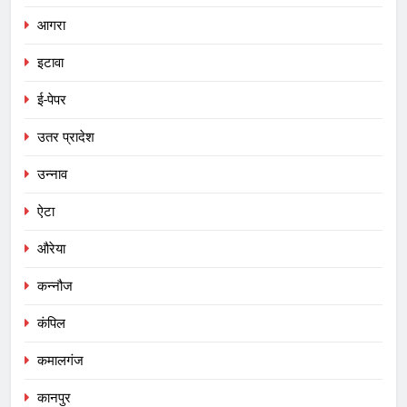
आगरा
इटावा
ई-पेपर
उतर प्रादेश
उन्नाव
ऐटा
औरेया
कन्नौज
कंपिल
कमालगंज
कानपुर