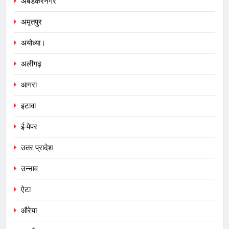
अंबेडकरनगर
अमृतपुर
अयोध्या।
अलीगढ़
आगरा
इटावा
ई-पेपर
उतर प्रादेश
उन्नाव
ऐटा
औरेया