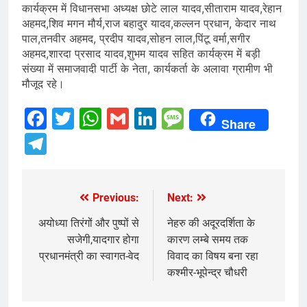
कार्यक्रम में विधानसभा अध्यक्ष छोटे लाल यादव,सीताराम यादव,रेहान
अहमद,शिव मगन मौर्य,राज बहादुर यादव,कल्लन प्रधान, केदार नाथ
पाल,तनवीर अहमद, प्रदीप यादव,सोहन लाल,पिंटू वर्मा,सगीर
अहमद,शारदा प्रसाद यादव,शुभम यादव सहित कार्यक्रम में बड़ी
संख्या में समाजवादी पार्टी के नेता, कार्यकर्ता के अलावा ग्रामीण भी
मौजूद रहे।
Facebook
Twitter
WhatsApp
Gmail
LinkedIn
Message
Share
Telegram
Previous:
Next:
Post
navigation
अयोध्या तिरंगों और पुष्पों से
नेहरु की अदूरदर्शिता के
सजेगी,यादगार होगा
कारण लम्बे समय तक
प्रधानमंत्री का स्वागत-वेद
विवाद का विषय बना रहा
कश्मीर-भूपेन्द्र चौधरी