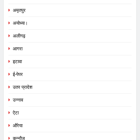
अमृतपुर
अयोध्या।
अलीगढ़
आगरा
इटावा
ई-पेपर
उतर प्रादेश
उन्नाव
ऐटा
औरेया
कन्नौज