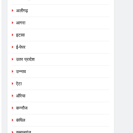
अलीगढ़
आगरा
इटावा
ई-पेपर
उतर प्रादेश
उन्नाव
ऐटा
औरेया
कन्नौज
कंपिल
कमालगंज