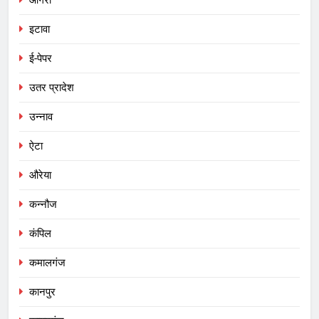
इटावा
ई-पेपर
उतर प्रादेश
उन्नाव
ऐटा
औरेया
कन्नौज
कंपिल
कमालगंज
कानपुर