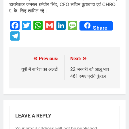
डायरेक्टर जनरल धर्मवीर सिंह, CFO सचिन कुशवाहा एवं CHRO
ए. के. सिंह शामिल रहे।
Facebook
Twitter
WhatsApp
Gmail
LinkedIn
Message
Share
Telegram
Previous:
Next:
Post
navigation
यूपी में बारिश का अलर्ट!
22 जनवरी को आलू भाव
461 रुपए प्रति कुंतल
LEAVE A REPLY
Your email address will not be published.