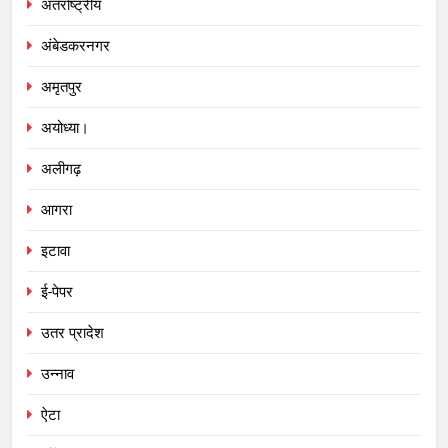
अंतर्राष्ट्रीय
अंबेडकरनगर
अमृतपुर
अयोध्या।
अलीगढ़
आगरा
इटावा
ई-पेपर
उतर प्रादेश
उन्नाव
ऐटा