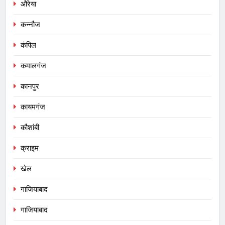
औरेया
कन्नौज
कंपिल
कमालगंज
कानपुर
कायमगंज
कौशांबी
क्राइम
खेल
गाजियाबाद
गाजियाबाद