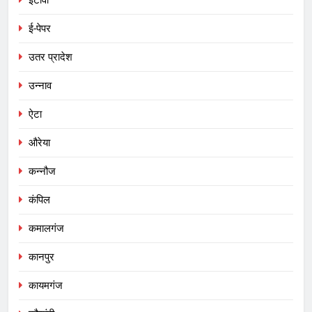
ई-पेपर
उतर प्रादेश
उन्नाव
ऐटा
औरेया
कन्नौज
कंपिल
कमालगंज
कानपुर
कायमगंज