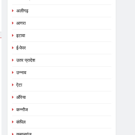
अलीगढ़
आगरा
इटावा
ई-पेपर
उतर प्रादेश
उन्नाव
ऐटा
औरेया
कन्नौज
कंपिल
कमालगंज