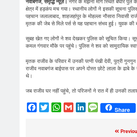
नवाबगज, समृद्धि न्यूज़।
नगर के मझना मार्ग स्थित बघार पुल क
क्षेत्र में हड़कंप मच गया। स्थानीय लोगों ने इसकी सूचना पु
पहचान जलालाबाद, शाहजहांपुर के मोहल्ला नौसारा निवासी राजीव
मृतक की जेब से मिले पर्स से यह पहचान संभव हुई। युवक की 
सुबह खेत गए लोगों ने शव देखकर पुलिस को सूचित किया। सूच
कमल गंगवार मौके पर पहुंचे। पुलिस ने शव को सामुदायिक स्वा
मृतक राजीव के परिवार में उनकी पत्नी पंखी देवी, पुत्री गुनगु
राजीव नवाबगंज बाईपास पर अपने दोस्त छोटे लाला के ढाबे क
थे।
जब राजीव घर नहीं पहुंचे, तो परिजनों ने रात में ही उनकी त
Facebook
Twitter
WhatsApp
Gmail
LinkedIn
Messag
Share
Previou
Post