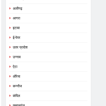
अलीगढ़
आगरा
इटावा
ई-पेपर
उतर प्रादेश
उन्नाव
ऐटा
औरेया
कन्नौज
कंपिल
कमालगंज