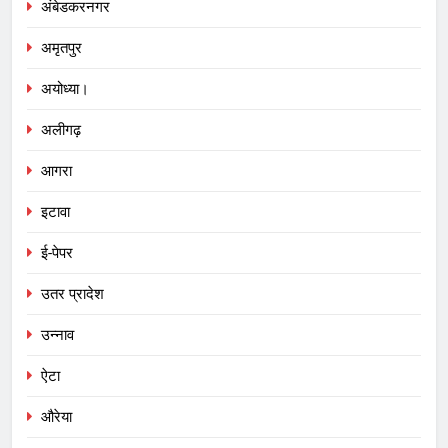
अंबेडकरनगर
अमृतपुर
अयोध्या।
अलीगढ़
आगरा
इटावा
ई-पेपर
उतर प्रादेश
उन्नाव
ऐटा
औरेया