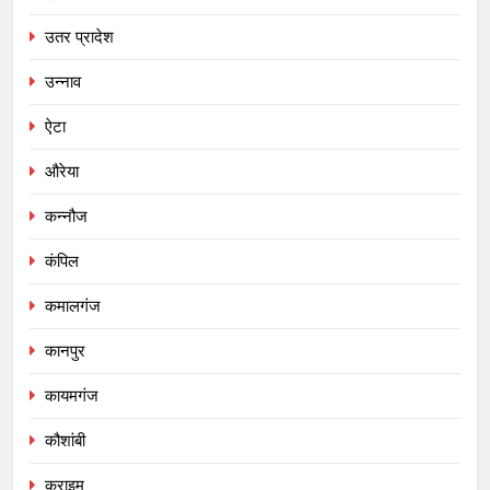
उतर प्रादेश
उन्नाव
ऐटा
औरेया
कन्नौज
कंपिल
कमालगंज
कानपुर
कायमगंज
कौशांबी
क्राइम