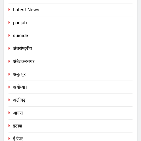
Latest News
panjab
suicide
अंतर्राष्ट्रीय
अंबेडकरनगर
अमृतपुर
अयोध्या।
अलीगढ़
आगरा
इटावा
ई-पेपर