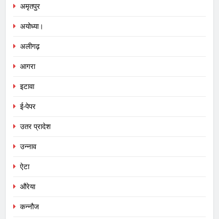
अमृतपुर
अयोध्या।
अलीगढ़
आगरा
इटावा
ई-पेपर
उतर प्रादेश
उन्नाव
ऐटा
औरेया
कन्नौज