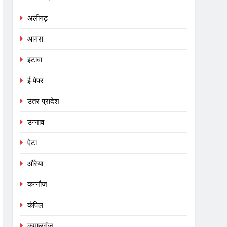
अलीगढ़
आगरा
इटावा
ई-पेपर
उतर प्रादेश
उन्नाव
ऐटा
औरेया
कन्नौज
कंपिल
कमालगंज