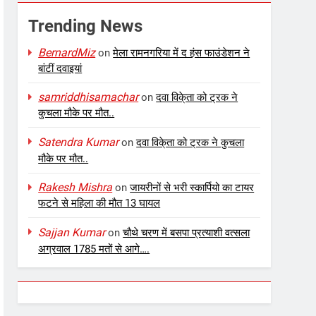
Trending News
BernardMiz
on
मेला रामनगरिया में द हंस फाउंडेशन ने
बांटीं दवाइयां
samriddhisamachar
on
दवा विके्ता को ट्रक ने
कुचला मौके पर मौत..
Satendra Kumar
on
दवा विके्ता को ट्रक ने कुचला
मौके पर मौत..
Rakesh Mishra
on
जायरीनों से भरी स्कार्पियो का टायर
फटने से महिला की मौत 13 घायल
Sajjan Kumar
on
चौथे चरण में बसपा प्रत्याशी वत्सला
अग्रवाल 1785 मतों से आगे….