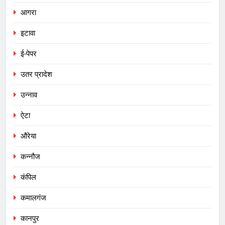
आगरा
इटावा
ई-पेपर
उतर प्रादेश
उन्नाव
ऐटा
औरेया
कन्नौज
कंपिल
कमालगंज
कानपुर