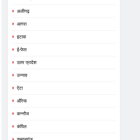
अलीगढ़
आगरा
इटावा
ई-पेपर
उतर प्रादेश
उन्नाव
ऐटा
औरेया
कन्नौज
कंपिल
कमालगंज