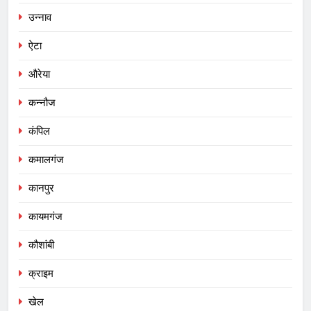
उन्नाव
ऐटा
औरेया
कन्नौज
कंपिल
कमालगंज
कानपुर
कायमगंज
कौशांबी
क्राइम
खेल