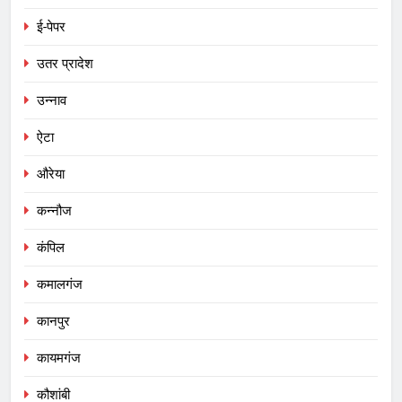
ई-पेपर
उतर प्रादेश
उन्नाव
ऐटा
औरेया
कन्नौज
कंपिल
कमालगंज
कानपुर
कायमगंज
कौशांबी