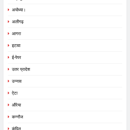
अयोध्या।
अलीगढ़
आगरा
इटावा
ई-पेपर
उतर प्रादेश
उन्नाव
ऐटा
औरेया
कन्नौज
कंपिल