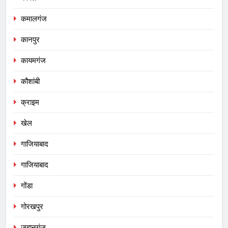
कमालगंज
कानपुर
कायमगंज
कौशांबी
क्राइम
खेल
गाजियाबाद
गाजियाबाद
गोंडा
गोरखपुर
जहानगंज