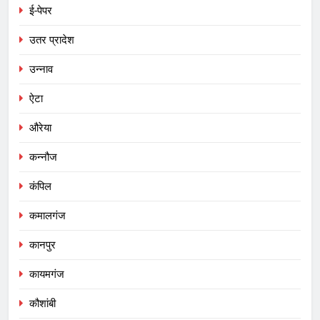
ई-पेपर
उतर प्रादेश
उन्नाव
ऐटा
औरेया
कन्नौज
कंपिल
कमालगंज
कानपुर
कायमगंज
कौशांबी