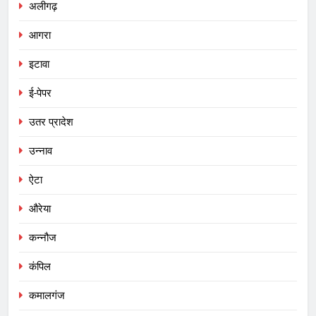
अलीगढ़
आगरा
इटावा
ई-पेपर
उतर प्रादेश
उन्नाव
ऐटा
औरेया
कन्नौज
कंपिल
कमालगंज