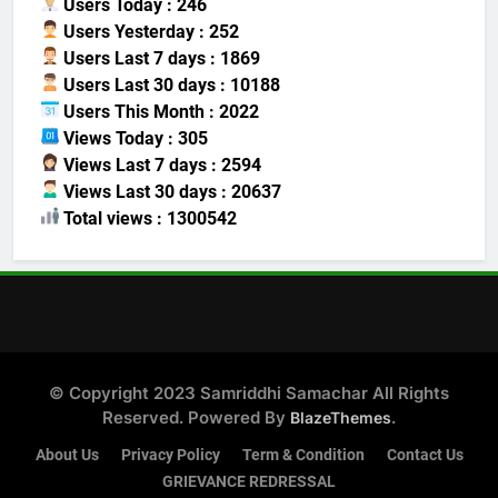
Users Today : 246
Users Yesterday : 252
Users Last 7 days : 1869
Users Last 30 days : 10188
Users This Month : 2022
Views Today : 305
Views Last 7 days : 2594
Views Last 30 days : 20637
Total views : 1300542
© Copyright 2023 Samriddhi Samachar All Rights
Reserved. Powered By
.
BlazeThemes
About Us
Privacy Policy
Term & Condition
Contact Us
GRIEVANCE REDRESSAL