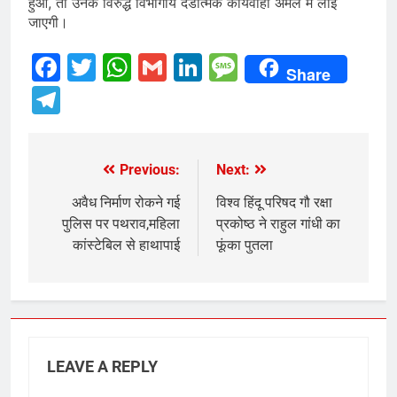
हुआ, तो उनके विरुद्ध विभागीय दंडात्मक कार्यवाही अमल में लाई
जाएगी।
Facebook
Twitter
WhatsApp
Gmail
LinkedIn
Message
Share
Telegram
Previous:
Next:
Post
navigation
अवैध निर्माण रोकने गई
विश्व हिंदू परिषद गौ रक्षा
पुलिस पर पथराव,महिला
प्रकोष्ठ ने राहुल गांधी का
कांस्टेबिल से हाथापाई
फूंका पुतला
LEAVE A REPLY