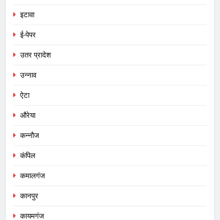
इटावा
ई-पेपर
उतर प्रादेश
उन्नाव
ऐटा
औरेया
कन्नौज
कंपिल
कमालगंज
कानपुर
कायमगंज