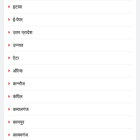
इटावा
ई-पेपर
उतर प्रादेश
उन्नाव
ऐटा
औरेया
कन्नौज
कंपिल
कमालगंज
कानपुर
कायमगंज