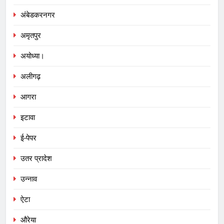
अंबेडकरनगर
अमृतपुर
अयोध्या।
अलीगढ़
आगरा
इटावा
ई-पेपर
उतर प्रादेश
उन्नाव
ऐटा
औरेया