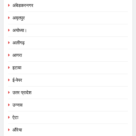
अंबेडकरनगर
अमृतपुर
अयोध्या।
अलीगढ़
आगरा
इटावा
ई-पेपर
उतर प्रादेश
उन्नाव
ऐटा
औरेया