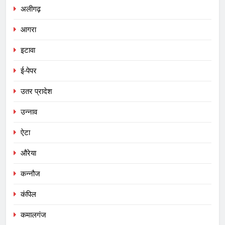
अलीगढ़
आगरा
इटावा
ई-पेपर
उतर प्रादेश
उन्नाव
ऐटा
औरेया
कन्नौज
कंपिल
कमालगंज