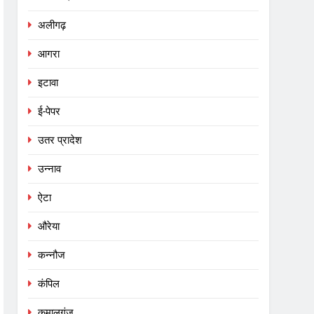
अलीगढ़
आगरा
इटावा
ई-पेपर
उतर प्रादेश
उन्नाव
ऐटा
औरेया
कन्नौज
कंपिल
कमालगंज