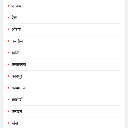
उन्नाव
ऐटा
औरेया
कन्नौज
कंपिल
कमालगंज
कानपुर
कायमगंज
कौशांबी
क्राइम
खेल