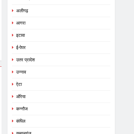
अलीगढ़
आगरा
इटावा
ई-पेपर
उतर प्रादेश
उन्नाव
ऐटा
औरेया
कन्नौज
कंपिल
कमालगंज