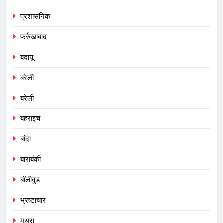
प्रशासनिक
फर्रुखाबाद
बदायूं
बरेली
बरेली
बहराइच
बांदा
बाराबंकी
बॉलीवुड
भ्रष्टाचार
मथुरा