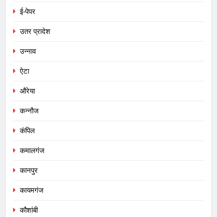
ई-पेपर
उतर प्रादेश
उन्नाव
ऐटा
औरेया
कन्नौज
कंपिल
कमालगंज
कानपुर
कायमगंज
कौशांबी