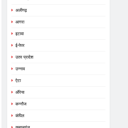
अलीगढ़
आगरा
इटावा
ई-पेपर
उतर प्रादेश
उन्नाव
ऐटा
औरेया
कन्नौज
कंपिल
कमालगंज