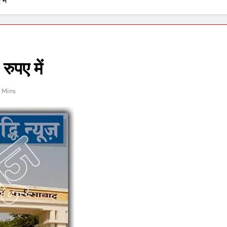
में
ुपए में
 Mins