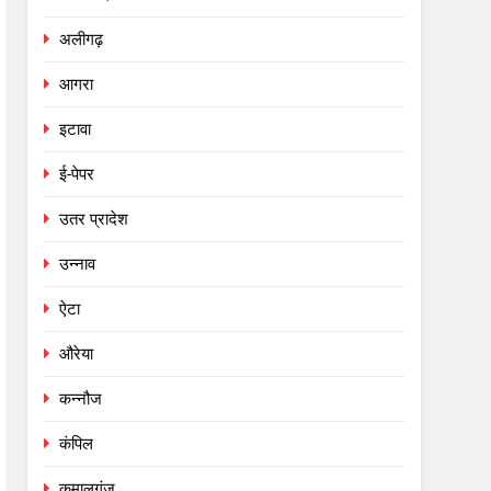
अलीगढ़
आगरा
इटावा
ई-पेपर
उतर प्रादेश
उन्नाव
ऐटा
औरेया
कन्नौज
कंपिल
कमालगंज