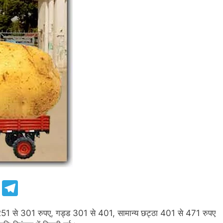
e
Telegram
251 से 301 रुपए, गड्ड 301 से 401, सामान्य छट्ठा 401 से 471 रुपए