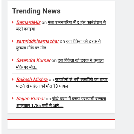
Trending News
BernardMiz
on
मेला रामनगरिया में द हंस फाउंडेशन ने
बांटीं दवाइयां
samriddhisamachar
on
दवा विके्ता को ट्रक ने
कुचला मौके पर मौत..
Satendra Kumar
on
दवा विके्ता को ट्रक ने कुचला
मौके पर मौत..
Rakesh Mishra
on
जायरीनों से भरी स्कार्पियो का टायर
फटने से महिला की मौत 13 घायल
Sajjan Kumar
on
चौथे चरण में बसपा प्रत्याशी वत्सला
अग्रवाल 1785 मतों से आगे….