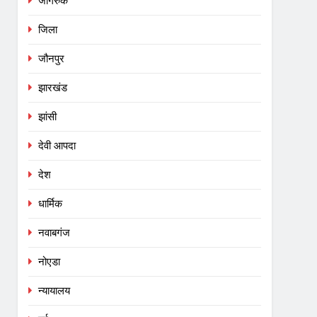
जागरुक
जिला
जौनपुर
झारखंड
झांसी
देवी आपदा
देश
धार्मिक
नवाबगंज
नोएडा
न्यायालय