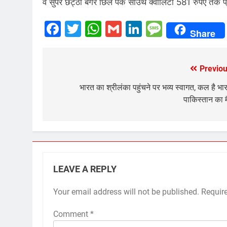
व सुपर छट्ठा बगैर छिले पके साउथ क्वालिटी 581 रुपए तक प्रत
Facebook
Twitter
WhatsApp
Gmail
LinkedIn
Messag
Share
Previou
Post
navigation
भारत का श्रीलंका पहुंचने पर भव्य स्वागत, कल है भा
पाकिस्तान का 
LEAVE A REPLY
Your email address will not be published.
Requir
Comment
*