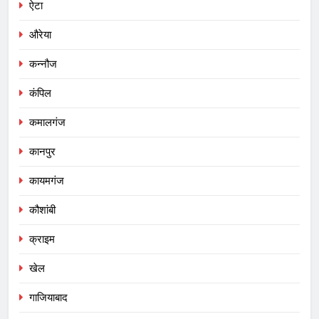
ऐटा
औरेया
कन्नौज
कंपिल
कमालगंज
कानपुर
कायमगंज
कौशांबी
क्राइम
खेल
गाजियाबाद