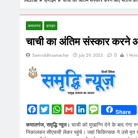
Home
क्राइम
चाची का अंतिम संस्कार करने आए भतीजे की गं
कमालगंज
क्राइम
चाची का अंतिम संस्कार करने आए
0
Samriddhisamachar
July 29, 2025
1 Mins
Facebook
Twitter
WhatsApp
Gmail
LinkedIn
Messag
Share
कमालगंज, समृद्धि न्यूज।
चाची को मुखाग्नि देने के बाद गंगा
निकालकर सीएचसी लेकर पहुंचे। जहां चिकित्सक ने उसे मृत