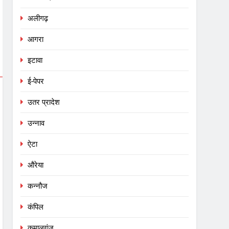
अलीगढ़
आगरा
इटावा
ई-पेपर
उतर प्रादेश
उन्नाव
ऐटा
औरेया
कन्नौज
कंपिल
कमालगंज